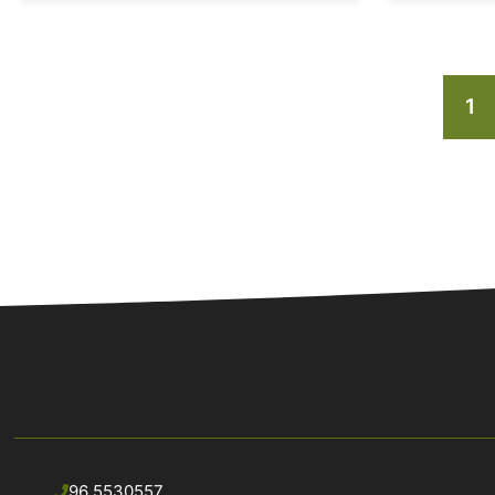
1
96 5530557