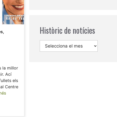
Històric de notícies
es
,
Arxius
 la millor
r. Ací
ullets els
 al Centre
més