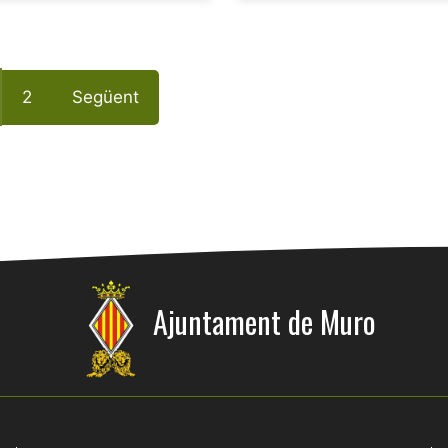
2
Següent
Ajuntament de Muro