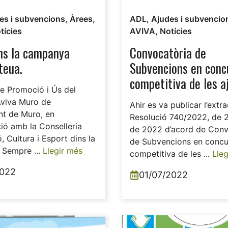
es i subvencions
,
Àrees
,
ADL
,
Ajudes i subvencio
tícies
AVIVA
,
Notícies
ns la campanya
Convocatòria de
teua.
Subvencions en conc
competitiva de les a
de Promoció i Ús del
econòmiques a activ
Aviva Muro de
Ahir es va publicar l’extra
cultural i ludicofest
nt de Muro, en
Resolució 740/2022, de 2
el municipi de Muro 
ció amb la Conselleria
de 2022 d’acord de Conv
, Cultura i Esport dins la
anualitat 2022.
de Subvencions en concu
Sempre ...
Llegir més
competitiva de les ...
Lleg
2022
01/07/2022