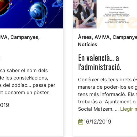
IVA
,
Campanyes
,
Àrees
,
AVIVA
,
Campany
Notícies
s
En valencià… a
l’administració.
essa saber el nom dels
e les constel·lacions,
Conéixer els teus drets és
s del zodíac… passa per
manera de poder-los exigi
i et donarem un pòster.
tens més informació. Els f
trobaràs a l’Ajuntament o
2019
Social Matzem. ...
Llegir 
16/12/2019