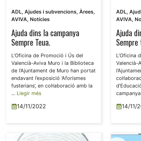
ADL
,
Ajudes i subvencions
,
Àrees
,
ADL
,
Ajud
AVIVA
,
Notícies
AVIVA
,
No
Ajuda dins la campanya
Ajuda di
Sempre Teua.
Sempre 
L’Oficina de Promoció i Ús del
L’Oficina 
Valencià-Aviva Muro i la Biblioteca
Valencià-
de l’Ajuntament de Muro han portat
l’Ajuntame
endavant l’exposició ‘Aforismes
col·labora
fusterians’, en col·laboració amb la
d’Educació
...
Llegir més
campanya 
14/11/2022
14/11/