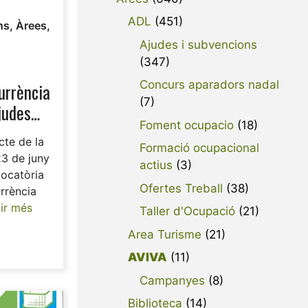
ADL
(451)
ns
,
Àrees
,
Ajudes i subvencions
(347)
Concurs aparadors nadal
urrència
(7)
judes
Foment ocupacio
(18)
itats
cte de la
ives en
Formació ocupacional
3 de juny
actius
(3)
de Alcoy,
ocatòria
Ofertes Treball
(38)
rrència
ir més
Taller d'Ocupació
(21)
Area Turisme
(21)
AVIVA
(11)
Campanyes
(8)
Biblioteca
(14)