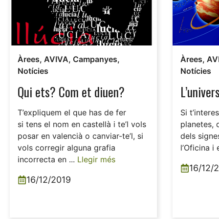
Àrees
,
AVIVA
,
Campanyes
,
Àrees
,
AV
Notícies
Notícies
Qui ets? Com et diuen?
L’univer
T’expliquem el que has de fer
Si t’inter
si tens el nom en castellà i te’l vols
planetes, d
posar en valencià o canviar-te’l, si
dels signe
vols corregir alguna grafia
l’Oficina 
incorrecta en ...
Llegir més
16/12/
16/12/2019