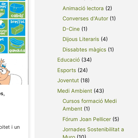
Animació lectora
(2)
Converses d'Autor
(1)
D-Cine
(1)
Dijous Literaris
(4)
Dissabtes màgics
(1)
Educació
(34)
Esports
(24)
Joventut
(18)
Medi Ambient
(43)
es
,
Cursos formació Medi
Ambent
(1)
Fórum Joan Pellicer
(5)
itet i un
Jornades Sostenibilitat a
Muro
(10)