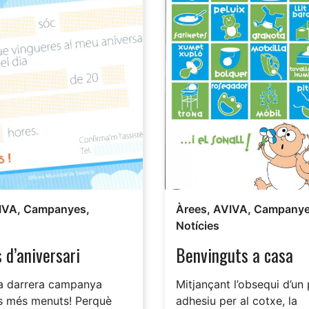
IVA
,
Campanyes
,
Àrees
,
AVIVA
,
Campany
Notícies
 d’aniversari
Benvinguts a casa
la darrera campanya
Mitjançant l’obsequi d’un p
ls més menuts! Perquè
adhesiu per al cotxe, la