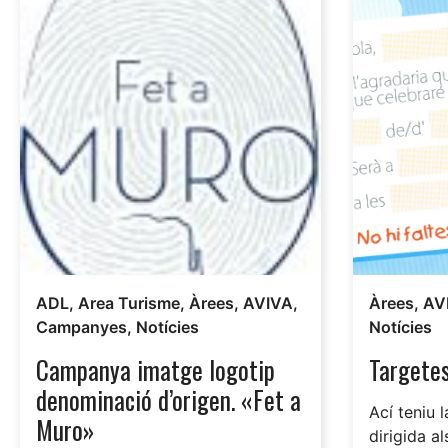
ADL
,
Area Turisme
,
Àrees
,
AVIVA
,
Àrees
,
AV
Campanyes
,
Notícies
Notícies
Campanya imatge logotip
Targetes
denominació d’origen. «Fet a
Ací teniu 
Muro»
dirigida a