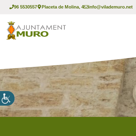
Vés
96 5530557
Placeta de Molina, 4
info@vilademuro.net
al
contingut