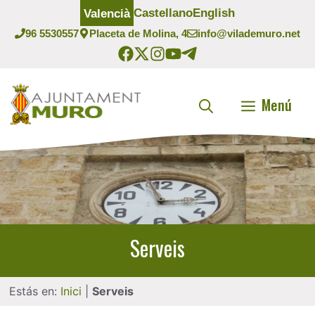
Vés
Castellano
English
Valencià
al
96 5530557
Placeta de Molina, 4
info@vilademuro.net
contingut
Menú
Serveis
Estás en:
Inici
|
Serveis