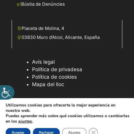
Bústia de Denúncies
Placeta de Molina, 4
03830 Muro d’Alcoi, Alicante, España
Avís legal
Política de privadesa
Política de cookies
Mapa del lloc
Utilizamos cookies para ofrecerte la mejor experiencia en
nuestra web.
© 2026 Web desenvolupada pel Servei d'Informàtica de
Puedes aprender más sobre qué cookies utilizamos o cambiarlas
Diputació d'Alacant
en los
ajustes
.
Tanca el bàner de ga
Aceptar
Rechazar
Ajustes