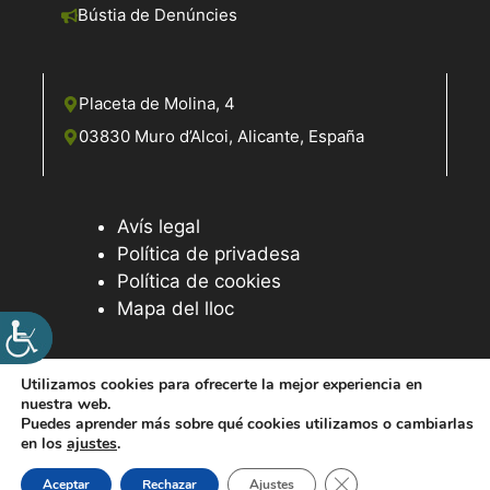
Bústia de Denúncies
Placeta de Molina, 4
03830 Muro d’Alcoi, Alicante, España
Avís legal
Política de privadesa
Política de cookies
Mapa del lloc
Utilizamos cookies para ofrecerte la mejor experiencia en
nuestra web.
© 2026 Web desenvolupada pel Servei d'Informàtica de
Puedes aprender más sobre qué cookies utilizamos o cambiarlas
Diputació d'Alacant
en los
ajustes
.
Tanca el bàner de ga
Aceptar
Rechazar
Ajustes