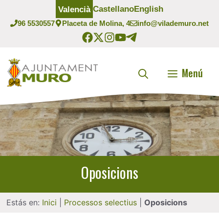
Vés
Castellano
English
Valencià
al
96 5530557
Placeta de Molina, 4
info@vilademuro.net
contingut
Menú
Oposicions
Estás en:
Inici
|
Processos selectius
|
Oposicions