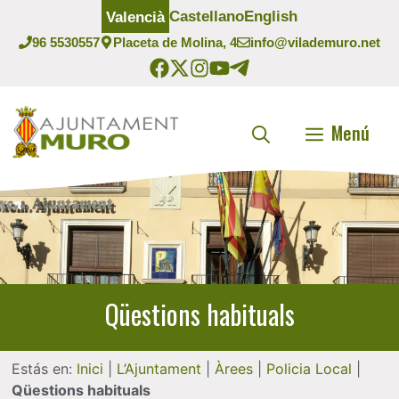
Vés
Castellano
English
Valencià
al
96 5530557
Placeta de Molina, 4
info@vilademuro.net
contingut
Menú
Qüestions habituals
Estás en:
Inici
|
L’Ajuntament
|
Àrees
|
Policia Local
|
Qüestions habituals