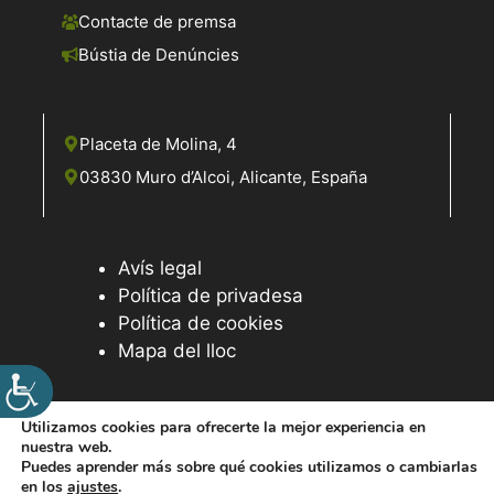
Contacte de premsa
Bústia de Denúncies
Placeta de Molina, 4
03830 Muro d’Alcoi, Alicante, España
Avís legal
Política de privadesa
Política de cookies
Mapa del lloc
Utilizamos cookies para ofrecerte la mejor experiencia en
nuestra web.
© 2026 Web desenvolupada pel Servei d'Informàtica de
Puedes aprender más sobre qué cookies utilizamos o cambiarlas
Diputació d'Alacant
en los
ajustes
.