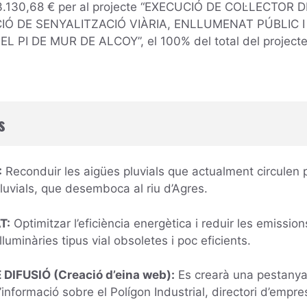
3.130,68 € per al projecte “EXECUCIÓ DE COL·LECTOR
CIÓ DE SENYALITZACIÓ VIÀRIA, ENLLUMENAT PÚBLIC 
L PI DE MUR DE ALCOY”, el 100% del total del projecte
s
:
Reconduir les aigües pluvials que actualment circulen pe
luvials, que desemboca al riu d’Agres.
T:
Optimitzar l’eficiència energètica i reduir les emission
luminàries tipus vial obsoletes i poc eficients.
DIFUSIÓ (Creació d’eina web):
Es crearà una pestanya 
’informació sobre el Polígon Industrial, directori d’empr