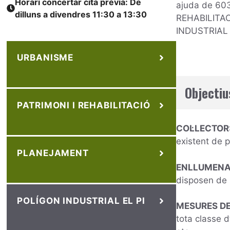
Horari concertar cita prèvia: De
ajuda de 60
dilluns a divendres 11:30 a 13:30
REHABILITA
INDUSTRIAL E
URBANISME
Objectiu
PATRIMONI I REHABILITACIÓ
COL·LECTOR
existent de p
PLANEJAMENT
ENLLUMENA
disposen de l
POLÍGON INDUSTRIAL EL PI
MESURES DE 
tota classe d