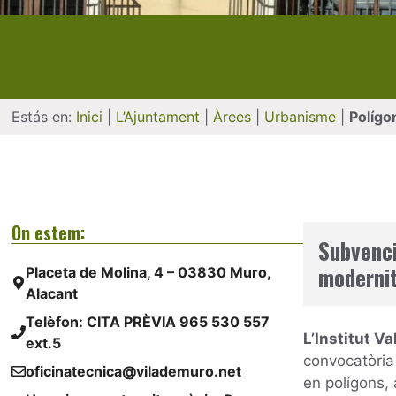
Estás en:
Inici
|
L’Ajuntament
|
Àrees
|
Urbanisme
|
Polígon
On estem:
Subvenci
modernit
Placeta de Molina, 4 – 03830 Muro,
Alacant
Telèfon: CITA PRÈVIA
965 530 557
L’Institut V
ext.5
convocatòria 
oficinatecnica@vilademuro.net
en polígons, 