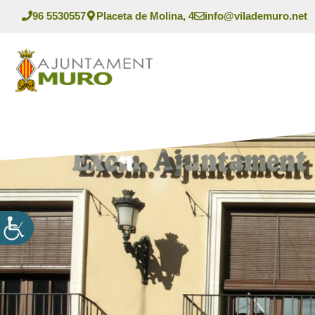
Vés
96 5530557
Placeta de Molina, 4
info@vilademuro.net
al
contingut