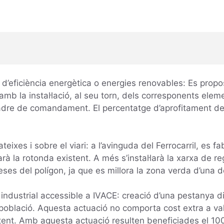
 d’eficiència energètica o energies renovables: Es propo
, amb la instal·lació, al seu torn, dels corresponents el
dre de comandament. El percentatge d’aprofitament de l’
teixes i sobre el viari: a l’avinguda del Ferrocarril, es 
uarà la rotonda existent. A més s’instal·larà la xarxa de 
ses del polígon, ja que es millora la zona verda d’una d
industrial accessible a IVACE: creació d’una pestanya 
 població. Aquesta actuació no comporta cost extra a valo
istent. Amb aquesta actuació resulten beneficiades el 1