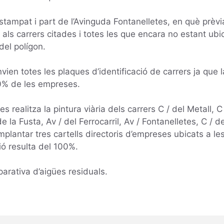
l’estampat i part de l’Avinguda Fontanelletes, en què prèvi
als carrers citades i totes les que encara no estant ubic
el polígon.
vien totes les plaques d’identificació de carrers ja que
00% de les empreses.
es realitza la pintura viària dels carrers C / del Metall, C
e la Fusta, Av / del Ferrocarril, Av / Fontanelletes, C / d
implantar tres cartells directoris d’empreses ubicats a le
ó resulta del 100%.
arativa d’aigües residuals.