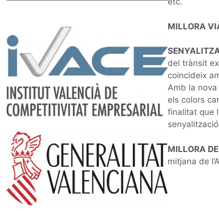
etc.
MILLORA VI
SENYALITZA
del trànsit e
coincideix am
Amb la nova s
els colors ca
finalitat qu
senyalització
MILLORA DE 
mitjana de l’