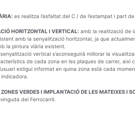
ÀRIA:
es realitza l’asfaltat del C / de l’estampat i part d
CIÓ HORITZONTAL I VERTICAL:
amb la realització de la
xistent amb la senyalització horitzontal, ja que actualmen
b la pintura viària existent.
enyalització vertical s’aconseguirà millorar la visualitza
racterístics de cada zona en les plaques de carrer, aix
e l’usuari estigui informat en quina zona està cada mom
 indicadora.
ZONES VERDES I IMPLANTACIÓ DE LES MATEIXES I SO
Avinguda del Ferrocarril.