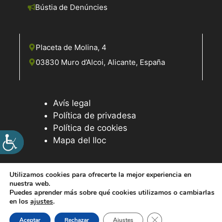
Bústia de Denúncies
Placeta de Molina, 4
03830 Muro d’Alcoi, Alicante, España
Avís legal
Política de privadesa
Política de cookies
Mapa del lloc
Utilizamos cookies para ofrecerte la mejor experiencia en
nuestra web.
© 2026 Web desenvolupada pel Servei d'Informàtica de
Puedes aprender más sobre qué cookies utilizamos o cambiarlas
Diputació d'Alacant
en los
ajustes
.
Tanca el bàner de ga
Aceptar
Rechazar
Ajustes