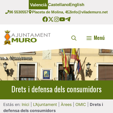
Vés
Castellano
English
Valencià
al
96 5530557
Placeta de Molina, 4
info@vilademuro.net
contingut
Menú
Drets i defensa dels consumidors
Estás en:
Inici
|
L’Ajuntament
|
Àrees
|
OMIC
|
Drets i
defensa dels consumidors