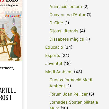
Animació lectora
(2)
Converses d'Autor
(1)
D-Cine
(1)
Dijous Literaris
(4)
Dissabtes màgics
(1)
Educació
(34)
Esports
(24)
Joventut
(18)
estacat
,
Medi Ambient
(43)
Cursos formació Medi
Ambent
(1)
ARTELL
Fórum Joan Pellicer
(5)
ROS I
Jornades Sostenibilitat a
Muro
(10)