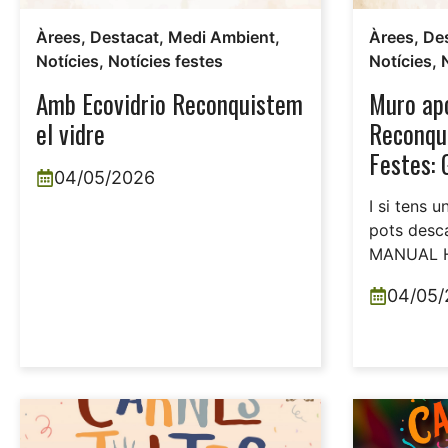
Àrees
,
Destacat
,
Medi Ambient
,
Àrees
,
De
Notícies
,
Notícies festes
Notícies
,
Amb Ecovidrio Reconquistem
Muro ap
el vidre
Reconqui
Festes: 
04/05/2026
I si tens u
pots desca
MANUAL 
04/05/