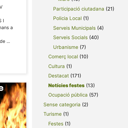
V
Participació ciutadana
(21)
Policia Local
(1)
 I
mans a
Serveis Municipals
(4)
Serveis Socials
(40)
e ...
Urbanisme
(7)
Comerç local
(10)
Cultura
(1)
Destacat
(171)
Notícies festes
(13)
Ocupació pública
(57)
Sense categoria
(2)
Turisme
(1)
Festes
(1)