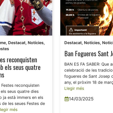
sme
,
Destacat
,
Notícies
,
Destacat
,
Notícies
,
Notíc
estes
Ban Fogueres Sant J
es reconquisten
BAN ES FA SABER: Que a
b els seus quatre
celebració de les tradicio
ns
fogueres de Sant Josep
any, el pròxim 18 de març 
 Festes reconquisten
Llegir més
els seus quatre dies
 ja està immers en els
14/03/2025
 de les seues Festes de
legir més