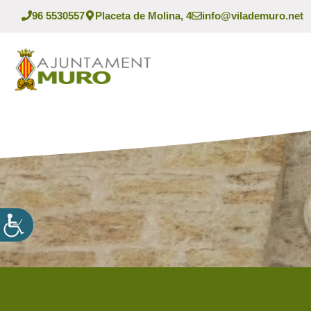
Vés
96 5530557
Placeta de Molina, 4
info@vilademuro.net
al
contingut