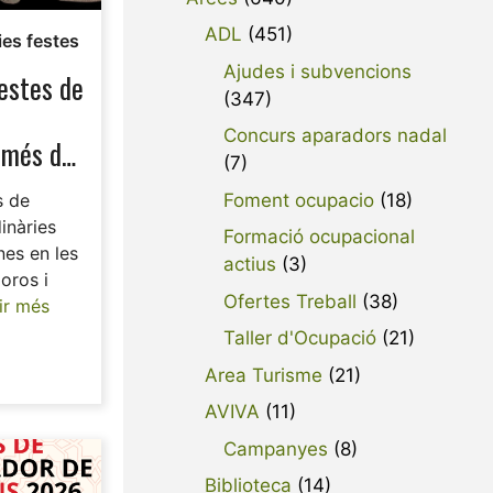
ADL
(451)
ies festes
Ajudes i subvencions
estes de
(347)
Concurs aparadors nadal
 més de
(7)
s
Foment ocupacio
(18)
s de
inàries
Formació ocupacional
es en les
actius
(3)
oros i
Ofertes Treball
(38)
ir més
Taller d'Ocupació
(21)
Area Turisme
(21)
AVIVA
(11)
Campanyes
(8)
Biblioteca
(14)