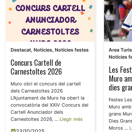
Destacat
,
Notícies
,
Notícies festes
Area Turi
Notícies f
Concurs Cartell de
Les Fest
Carnestoltes 2026
Muro am
Muro obri el concurs del cartell
dies gra
dels Carnestoltes 2026
L’Ajuntament de Muro ha obert la
Festes Les
convocatòria del XXIV Concurs del
Muro amb 
Cartell Anunciador dels
grans Muro
Carnestoltes 2026, ...
Llegir més
Dies Grans
Moros ...
L
23/10/2025