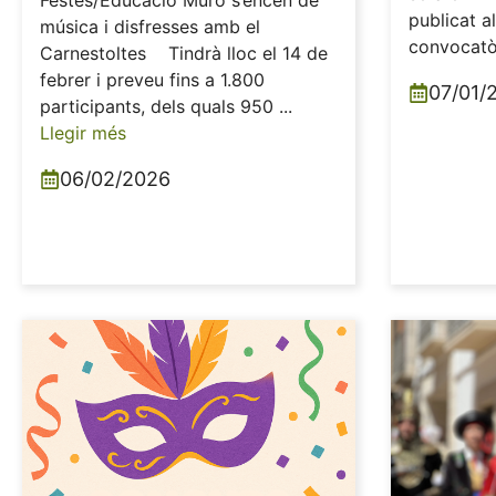
Festes/Educació Muro s’encén de
publicat a
música i disfresses amb el
convocatòr
Carnestoltes Tindrà lloc el 14 de
febrer i preveu fins a 1.800
07/01/
participants, dels quals 950 ...
Llegir més
06/02/2026