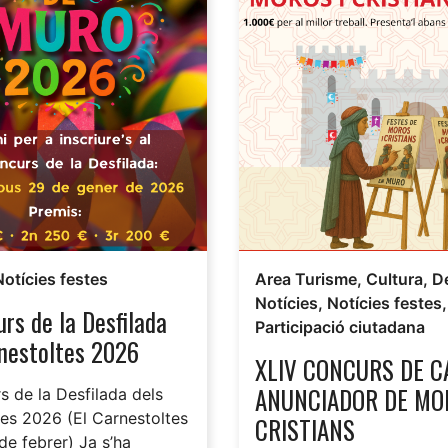
Notícies festes
Area Turisme
,
Cultura
,
D
Notícies
,
Notícies festes
,
rs de la Desfilada
Participació ciutadana
rnestoltes 2026
XLIV CONCURS DE C
ANUNCIADOR DE MO
 de la Desfilada dels
es 2026 (El Carnestoltes
CRISTIANS
 de febrer) Ja s’ha