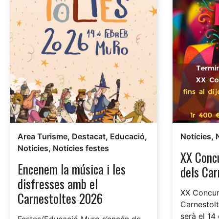
Area Turisme
,
Destacat
,
Educació
,
Notícies
,
Notícies
,
Notícies festes
XX Concu
Encenem la música i les
dels Ca
disfresses amb el
XX Concurs
Carnestoltes 2026
Carnestolt
serà el 14