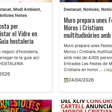
stacat
,
Medi Ambient
,
Destacat
,
Notícies
,
Notíc
Notícies festes
Muro prepara unes F
osta per
Moros i Cristians
star el Vidre en
multitudinàries amb
Guia hostaleria
4.000 persones en le
Muro prepara unes Feste
Entrades
n negoci d’hostaleria,
Moros i Cristians multitud
rregar-te la guia ací:
amb més de 4.000 person
HOSTALERIA
Entrades Les Festes de M
Cristians en honor ...
Lleg
2026
24/04/2026