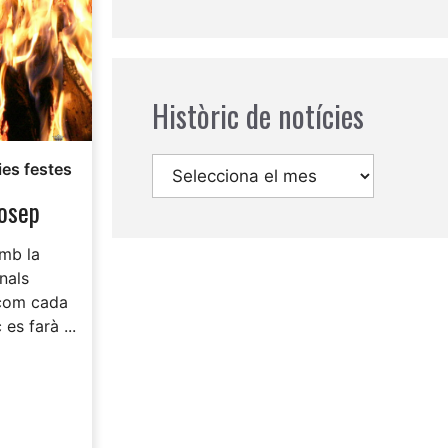
Històric de notícies
Arxius
ies festes
osep
mb la
nals
 com cada
es farà ...