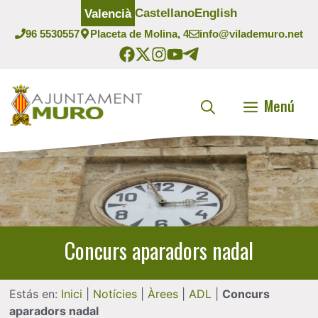
Vés
Castellano
English
Valencià
al
96 5530557
Placeta de Molina, 4
info@vilademuro.net
contingut
Menú
Concurs aparadors nadal
Estás en:
Inici
|
Notícies
|
Àrees
|
ADL
|
Concurs
aparadors nadal