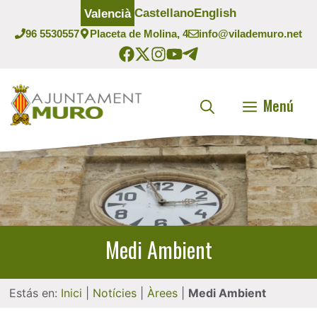
Vés
Castellano
English
Valencià
al
96 5530557
Placeta de Molina, 4
info@vilademuro.net
contingut
Menú
Medi Ambient
Estás en:
Inici
|
Notícies
|
Àrees
|
Medi Ambient