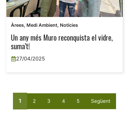
Àrees
,
Medi Ambient
,
Notícies
Un any més Muro reconquista el vidre,
suma’t!
27/04/2025
1
2
3
4
5
Següent