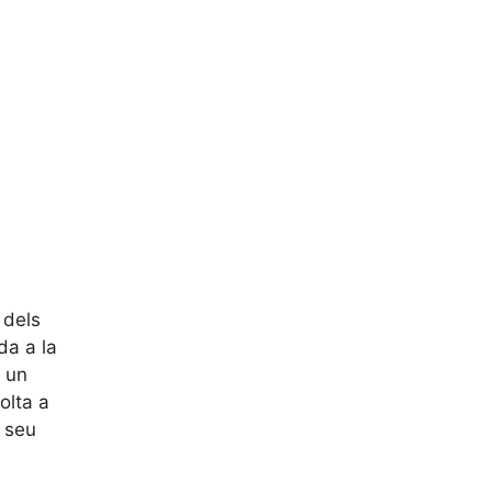
 dels
da a la
a un
olta a
l seu