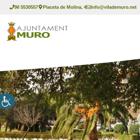
Vés
96 5530557
Placeta de Molina, 4
info@vilademuro.net
al
contingut