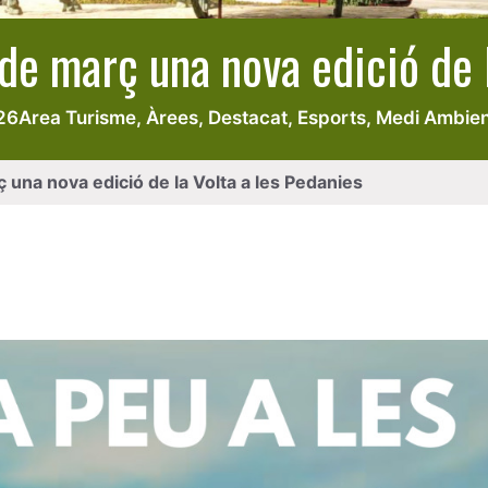
de març una nova edició de l
26
Area Turisme
,
Àrees
,
Destacat
,
Esports
,
Medi Ambien
 una nova edició de la Volta a les Pedanies