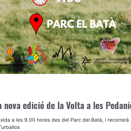
 nova edició de la Volta a les Pedani
ida a les 9.00 hores des del Parc del Batà, i recorrerà
Turballos