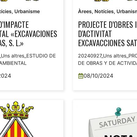
ícies
,
Urbanisme
Àrees
,
Notícies
,
Urbanis
D’IMPACTE
PROJECTE D’OBRES I
TAL «EXCAVACIONES
D’ACTIVITAT
, S. L.»
EXCAVACCIONES SAT
S. L.
Uns altres_ESTUDIO DE
20240927_Uns altres_P
AMBIENTAL
DE OBRAS Y DE ACTIVI
2024
08/10/2024