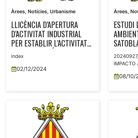
Àrees
,
Notícies
,
Urbanisme
Àrees
,
Not
LLICÈNCIA D’APERTURA
ESTUDI 
D’ACTIVITAT INDUSTRIAL
AMBIEN
PER ESTABLIR L’ACTIVITAT
SATOBLAS
DE FABRICACIÓ DE TEIXITS,
index
20240927_
EN CARRER DE L’ESTAMPAT,
IMPACTO 
13 I CARRER DE LA FUSTA,
02/12/2024
08/10/
20