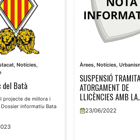
stacat
,
Notícies
,
Àrees
,
Notícies
,
Urbanis
e
SUSPENSIÓ TRAMITA
 del Batà
ATORGAMENT DE
LLICÈNCIES AMB LA
l projecte de millora i
FINALITAT DE FACIL
 Dossier informatiu Bata
23/06/2022
L’ESTUDI O REFORM
L’ORDENACIÓ URBAN
2023