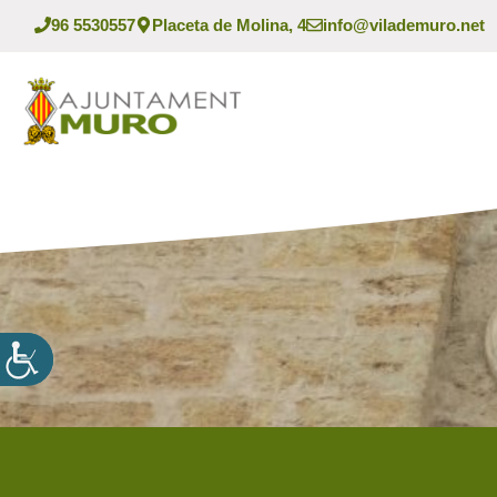
Vés
96 5530557
Placeta de Molina, 4
info@vilademuro.net
al
contingut