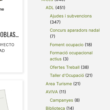
ADL
(451)
me
Ajudes i subvencions
(347)
Concurs aparadors nadal
OBLAS,
(7)
Foment ocupacio
(18)
ROYECTO
DAD
Formació ocupacional
actius
(3)
Ofertes Treball
(38)
Taller d'Ocupació
(21)
Area Turisme
(21)
AVIVA
(11)
Campanyes
(8)
Biblioteca
(14)