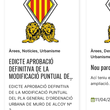
Àrees
,
Notícies
,
Urbanisme
Àrees
,
De
Urbanism
EDICTE APROBACIÓ
Nou parc
DEFINITIVA DE LA
MODIFICACIÓ PUNTUAL DEL
Ací teniu e
PLA GENERAL D’ORDENACIÓ
ampliació.
EDICTE APROBACIÓ DEFINITIVA
URBANA DE MURO DE ALCOY
DE LA MODIFICACIÓ PUNTUAL
Nº 3
DEL PLA GENERAL D’ORDENACIÓ
11/04/
URBANA DE MURO DE ALCOY Nº