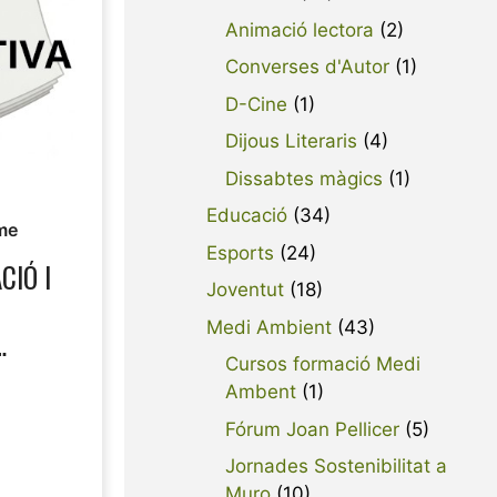
Animació lectora
(2)
Converses d'Autor
(1)
D-Cine
(1)
Dijous Literaris
(4)
Dissabtes màgics
(1)
Educació
(34)
me
Esports
(24)
CIÓ I
Joventut
(18)
Medi Ambient
(43)
Cursos formació Medi
ITAR
Ambent
(1)
A DE
Fórum Joan Pellicer
(5)
ÍSTICA.
Jornades Sostenibilitat a
Muro
(10)