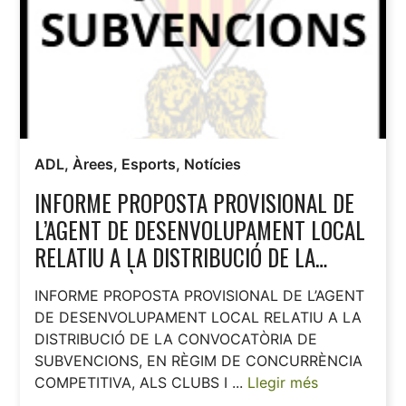
ADL
,
Àrees
,
Esports
,
Notícies
INFORME PROPOSTA PROVISIONAL DE
L’AGENT DE DESENVOLUPAMENT LOCAL
RELATIU A LA DISTRIBUCIÓ DE LA
CONVOCATÒRIA DE SUBVENCIONS, EN
INFORME PROPOSTA PROVISIONAL DE L’AGENT
RÈGIM DE CONCURRÈNCIA
DE DESENVOLUPAMENT LOCAL RELATIU A LA
COMPETITIVA, ALS CLUBS I ENTITATS
DISTRIBUCIÓ DE LA CONVOCATÒRIA DE
ESPORTIVES ANUALITAT 2023.
SUBVENCIONS, EN RÈGIM DE CONCURRÈNCIA
COMPETITIVA, ALS CLUBS I ...
Llegir més