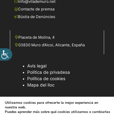
info@vilademuro.net
Contacte de premsa
Bústia de Denúncies
Placeta de Molina, 4
03830 Muro d’Alcoi, Alicante, España
Avís legal
Política de privadesa
Política de cookies
Mapa del lloc
Utilizamos cookies para ofrecerte la mejor experiencia en
nuestra web.
© 2026 Web desenvolupada pel Servei d'Informàtica de
Puedes aprender más sobre qué cookies utilizamos o cambiarlas