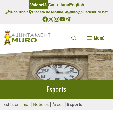
Vés
Castellano
English
Valencià
al
96 5530557
Placeta de Molina, 4
info@vilademuro.net
contingut
Menú
Esports
Estás en:
Inici
|
Notícies
|
Àrees
|
Esports