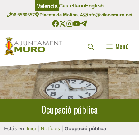
Vés
Castellano
English
Valencià
al
96 5530557
Placeta de Molina, 4
info@vilademuro.net
contingut
Menú
Ocupació pública
Estás en:
Inici
|
Notícies
|
Ocupació pública