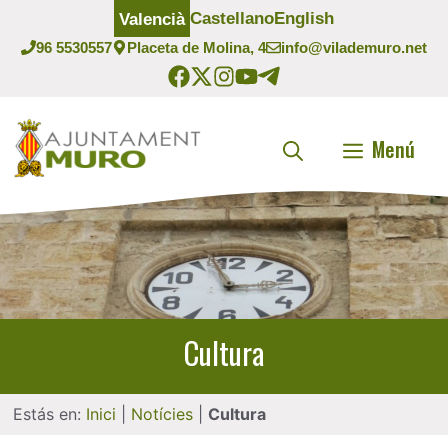
Vés
Castellano
English
Valencià
al
96 5530557
Placeta de Molina, 4
info@vilademuro.net
contingut
Menú
Cultura
Estás en:
Inici
|
Notícies
|
Cultura