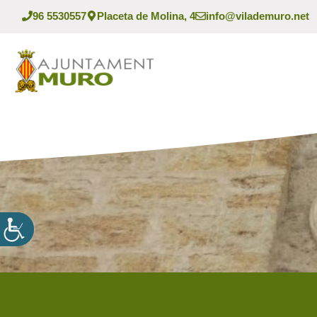
Vés
96 5530557
Placeta de Molina, 4
info@vilademuro.net
al
contingut