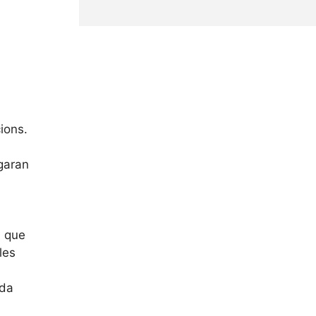
ions.
rgaran
n que
les
ada