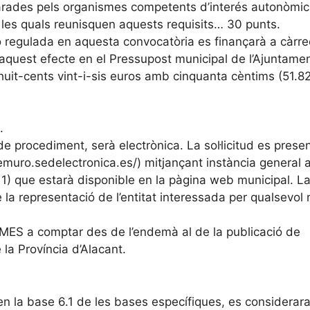
clarades pels organismes competents d’interés autonòmic
e les quals reunisquen aquests requisits… 30 punts.
 regulada en aquesta convocatòria es finançarà a càrre
aquest efecte en el Pressupost municipal de l’Ajuntame
uit-cents vint-i-sis euros amb cinquanta cèntims (51.8
.
 de procediment, serà electrònica. La sol·licitud es prese
demuro.sedelectronica.es/) mitjançant instància general a
x 1) que estarà disponible en la pàgina web municipal. L
e la representació de l’entitat interessada per qualsevol 
UN MES a comptar des de l’endemà al de la publicació de
e la Província d’Alacant.
en la base 6.1 de les bases específiques, es considerar