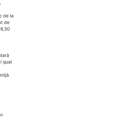
,
c de la
nt de
26,50
ntarà
l qual
a
mitjà
an