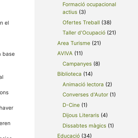
Formació ocupacional
actius
(3)
Ofertes Treball
(38)
n el
Taller d'Ocupació
(21)
Area Turisme
(21)
AVIVA
(11)
a base
Campanyes
(8)
Biblioteca
(14)
al
Animació lectora
(2)
ions
Converses d'Autor
(1)
D-Cine
(1)
 haver
Dijous Literaris
(4)
ueren
Dissabtes màgics
(1)
Educació
(34)