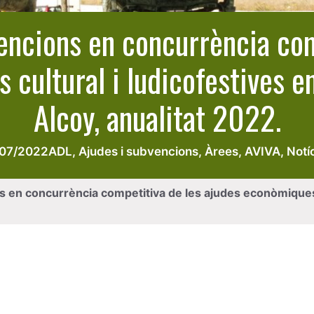
ncions en concurrència com
 cultural i ludicofestives 
Alcoy, anualitat 2022.
/07/2022
ADL
,
Ajudes i subvencions
,
Àrees
,
AVIVA
,
Notí
en concurrència competitiva de les ajudes econòmiques a a