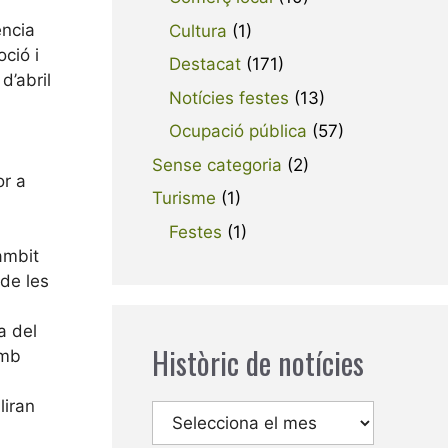
ència
Cultura
(1)
oció i
Destacat
(171)
d’abril
Notícies festes
(13)
Ocupació pública
(57)
Sense categoria
(2)
or a
Turisme
(1)
Festes
(1)
àmbit
 de les
a del
Històric de notícies
amb
liran
Arxius