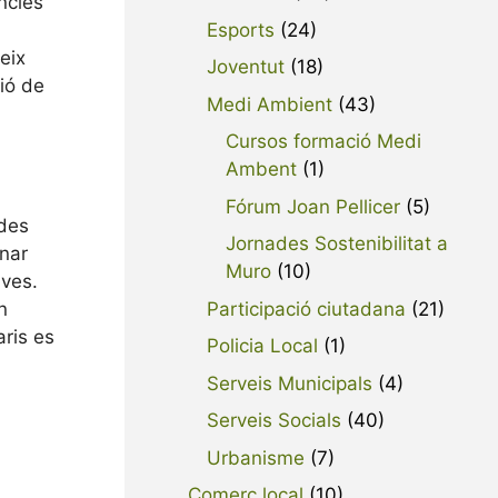
ncies
Esports
(24)
eix
Joventut
(18)
ció de
Medi Ambient
(43)
Cursos formació Medi
Ambent
(1)
Fórum Joan Pellicer
(5)
udes
Jornades Sostenibilitat a
onar
Muro
(10)
ives.
n
Participació ciutadana
(21)
aris es
Policia Local
(1)
Serveis Municipals
(4)
Serveis Socials
(40)
Urbanisme
(7)
Comerç local
(10)