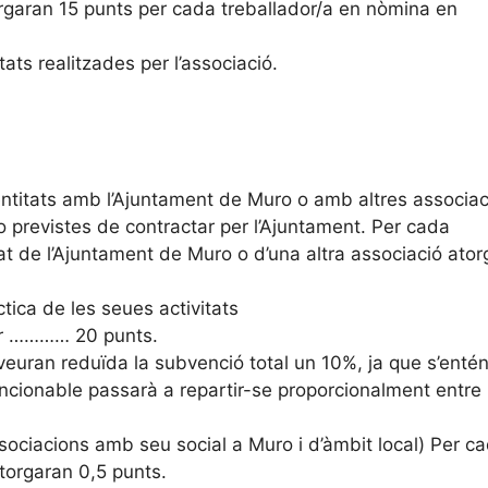
orgaran 15 punts per cada treballador/a en nòmina en
tats realitzades per l’associació.
 entitats amb l’Ajuntament de Muro o amb altres associac
 previstes de contractar per l’Ajuntament. Per cada
itat de l’Ajuntament de Muro o d’una altra associació ato
tica de les seues activitats
cer ………… 20 punts.
veuran reduïda la subvenció total un 10%, ja que s’enté
ncionable passarà a repartir-se proporcionalment entre 
sociacions amb seu social a Muro i d’àmbit local) Per c
torgaran 0,5 punts.