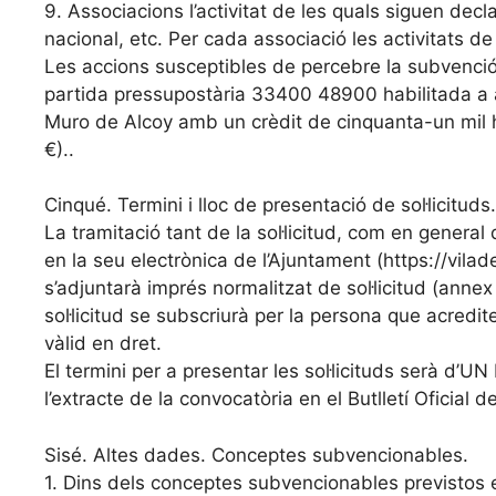
9. Associacions l’activitat de les quals siguen de
nacional, etc. Per cada associació les activitats d
Les accions susceptibles de percebre la subvenció
partida pressupostària 33400 48900 habilitada a 
Muro de Alcoy amb un crèdit de cinquanta-un mil h
€)..
Cinqué. Termini i lloc de presentació de sol·licituds.
La tramitació tant de la sol·licitud, com en general
en la seu electrònica de l’Ajuntament (https://vila
s’adjuntarà imprés normalitzat de sol·licitud (anne
sol·licitud se subscriurà per la persona que acredit
vàlid en dret.
El termini per a presentar les sol·licituds serà d’
l’extracte de la convocatòria en el Butlletí Oficial d
Sisé. Altes dades. Conceptes subvencionables.
1. Dins dels conceptes subvencionables previstos 