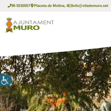
Vés
96 5530557
Placeta de Molina, 4
info@vilademuro.net
al
contingut