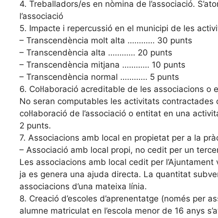
4. Treballadors/es en nòmina de l’associació. S’at
l’associació
5. Impacte i repercussió en el municipi de les activi
– Transcendència molt alta ………… 30 punts
– Transcendència alta ………… 20 punts
– Transcendència mitjana ………… 10 punts
– Transcendència normal ………… 5 punts
6. Col·laboració acreditable de les associacions o
No seran computables les activitats contractades o
col·laboració de l’associació o entitat en una activ
2 punts.
7. Associacions amb local en propietat per a la pràc
– Associació amb local propi, no cedit per un ter
Les associacions amb local cedit per l’Ajuntament 
ja es genera una ajuda directa. La quantitat subve
associacions d’una mateixa línia.
8. Creació d’escoles d’aprenentatge (només per as
alumne matriculat en l’escola menor de 16 anys s’a