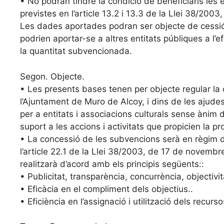
• No podran tindre la condició de beneficiaris les 
previstes en l’article 13.2 i 13.3 de la Llei 38/200
Les dades aportades podran ser objecte de cessió
podrien aportar-se a altres entitats públiques a l’e
la quantitat subvencionada.
Segon. Objecte.
• Les presents bases tenen per objecte regular la 
l’Ajuntament de Muro de Alcoy, i dins de les ajudes
per a entitats i associacions culturals sense ànim 
suport a les accions i activitats que propicien la pro
• La concessió de les subvencions serà en règim d
l’article 22.1 de la Llei 38/2003, de 17 de novembr
realitzarà d’acord amb els principis següents::
• Publicitat, transparència, concurrència, objectivita
• Eficàcia en el compliment dels objectius..
• Eficiència en l’assignació i utilització dels recurso