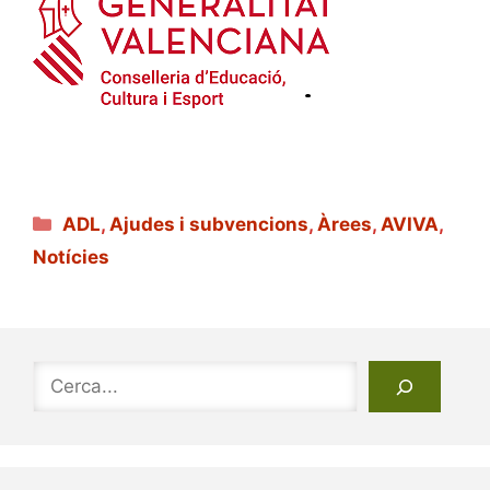
Categories
ADL
,
Ajudes i subvencions
,
Àrees
,
AVIVA
,
Notícies
Cerca