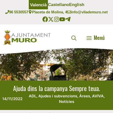
Vés
Castellano
English
Valencià
al
96 5530557
Placeta de Molina, 4
info@vilademuro.net
contingut
Menú
Ajuda dins la campanya Sempre teua.
ADL
,
Ajudes i subvencions
,
Àrees
,
AVIVA
,
14/11/2022
Notícies