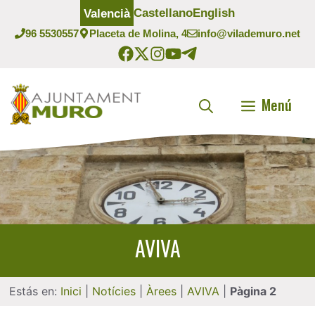
Vés
Castellano
English
Valencià
al
96 5530557
Placeta de Molina, 4
info@vilademuro.net
contingut
Menú
AVIVA
Estás en:
Inici
|
Notícies
|
Àrees
|
AVIVA
|
Pàgina 2