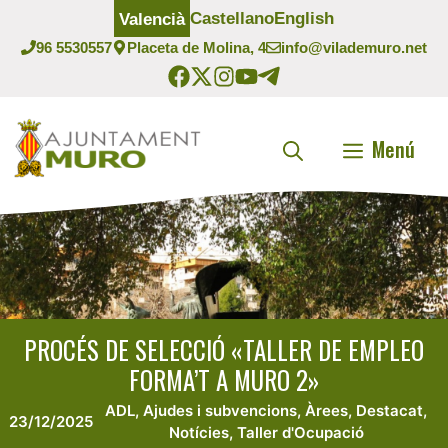
Vés
Castellano
English
Valencià
al
96 5530557
Placeta de Molina, 4
info@vilademuro.net
contingut
Menú
PROCÉS DE SELECCIÓ «TALLER DE EMPLEO
FORMA’T A MURO 2»
ADL
,
Ajudes i subvencions
,
Àrees
,
Destacat
,
23/12/2025
Notícies
,
Taller d'Ocupació