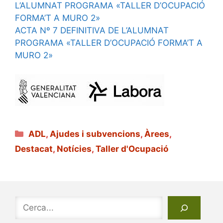
L’ALUMNAT PROGRAMA «TALLER D’OCUPACIÓ
FORMA’T A MURO 2»
ACTA Nº 7 DEFINITIVA DE L’ALUMNAT
PROGRAMA «TALLER D’OCUPACIÓ FORMA’T A
MURO 2»
Categories
ADL
,
Ajudes i subvencions
,
Àrees
,
Destacat
,
Notícies
,
Taller d'Ocupació
Cerca