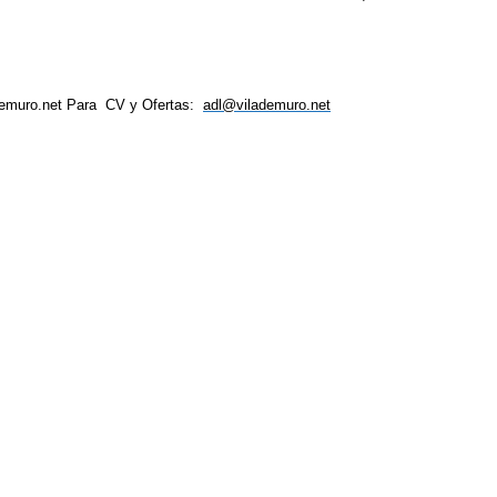
emuro.net
Para CV y Ofertas:
adl@vilademuro.net