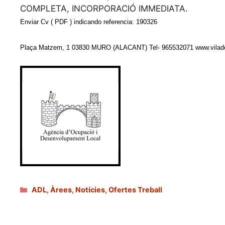
COMPLETA, INCORPORACIÓ IMMEDIATA.
Enviar Cv ( PDF ) indicando referencia: 1
9
0326
Plaça Matzem, 1
03830 MURO (ALACANT)
Tel- 965532071
www.vilad
Categories
ADL
,
Àrees
,
Notícies
,
Ofertes Treball