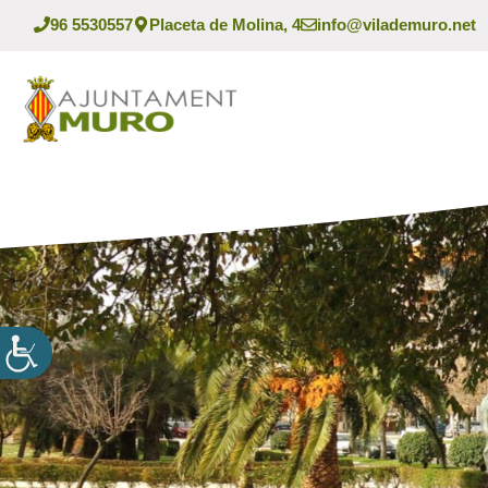
Vés
96 5530557
Placeta de Molina, 4
info@vilademuro.net
al
contingut