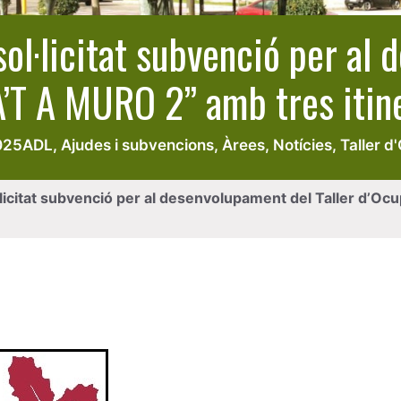
ol·licitat subvenció per al 
T A MURO 2” amb tres itine
025
ADL
,
Ajudes i subvencions
,
Àrees
,
Notícies
,
Taller d
licitat subvenció per al desenvolupament del Taller d’Oc