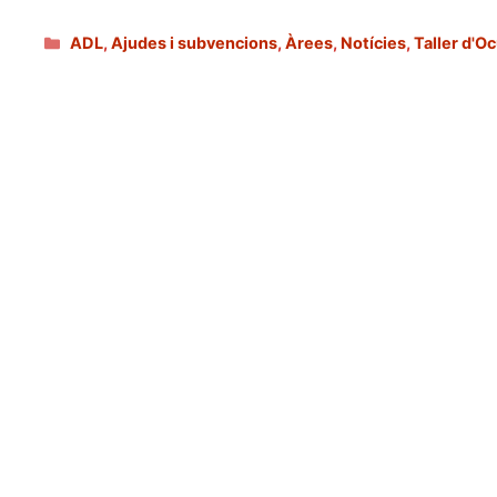
Categories
ADL
,
Ajudes i subvencions
,
Àrees
,
Notícies
,
Taller d'O