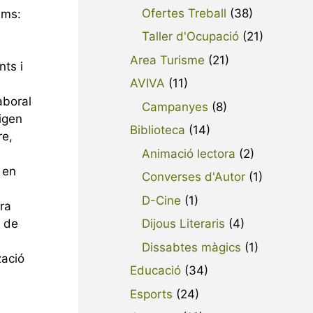
Ofertes Treball
(38)
ims:
Taller d'Ocupació
(21)
Area Turisme
(21)
nts i
AVIVA
(11)
aboral
Campanyes
(8)
igen
Biblioteca
(14)
re,
Animació lectora
(2)
 en
Converses d'Autor
(1)
D-Cine
(1)
ora
s de
Dijous Literaris
(4)
Dissabtes màgics
(1)
zació
Educació
(34)
s
Esports
(24)