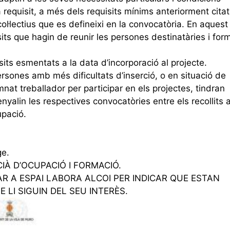
 requisit, a més dels requisits mínims anteriorment cita
col·lectius que es defineixi en la convocatòria. En aquest
sits que hagin de reunir les persones destinatàries i for
sits esmentats a la data d’incorporació al projecte.
persones amb més dificultats d’inserció, o en situació de
mnat treballador per participar en els projectes, tindran
ssenyalin les respectives convocatòries entre els recollits 
upació.
ge.
IÀ D’OCUPACIÓ I FORMACIÓ.
R A ESPAI LABORA ALCOI PER INDICAR QUE ESTAN
E LI SIGUIN DEL SEU INTERÈS.