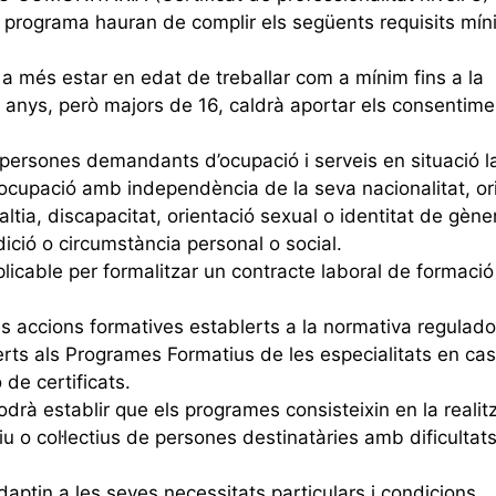
 programa hauran de complir els següents requisits mín
:
a més estar en edat de treballar com a mínim fins a la
8 anys, però majors de 16, caldrà aportar els consentime
persones demandants d’ocupació i serveis en situació l
’ocupació amb independència de la seva nacionalitat, or
altia, discapacitat, orientació sexual o identitat de gène
ició o circumstància personal o social.
aplicable per formalitzar un contracte laboral de formació
 les accions formatives establerts a la normativa regulad
blerts als Programes Formatius de les especialitats en ca
 de certificats.
drà establir que els programes consisteixin en la realit
iu o col·lectius de persones destinatàries amb dificultat
daptin a les seves necessitats particulars i condicions