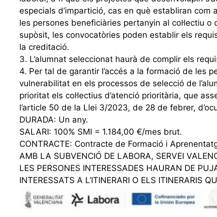
especials d’impartició, cas en què establiran com a
les persones beneficiàries pertanyin al col·lectiu o 
supòsit, les convocatòries poden establir els requi
la creditació.
3. L’alumnat seleccionat haurà de complir els requi
4. Per tal de garantir l’accés a la formació de les 
vulnerabilitat en els processos de selecció de l’alu
prioritat els col·lectius d’atenció prioritària, que a
l’article 50 de la Llei 3/2023, de 28 de febrer, d’oc
DURADA: Un any.
SALARI: 100% SMI = 1.184,00 €/mes brut.
CONTRACTE: Contracte de Formació i Aprenentat
AMB LA SUBVENCIÓ DE LABORA, SERVEI VALENC
LES PERSONES INTERESSADES HAURAN DE PUJA
INTERESSATS A L’ITINERARI O ELS ITINERARIS QU