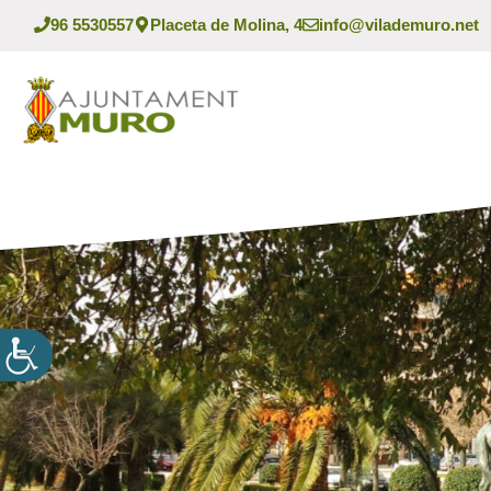
Vés
96 5530557
Placeta de Molina, 4
info@vilademuro.net
al
contingut