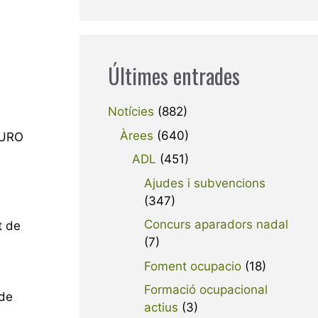
Últimes entrades
Notícies
(882)
Àrees
(640)
MURO
ADL
(451)
Ajudes i subvencions
(347)
Concurs aparadors nadal
t de
(7)
Foment ocupacio
(18)
Formació ocupacional
de
actius
(3)