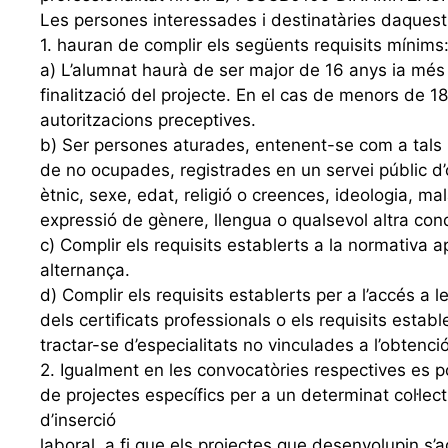
Les persones interessades i destinatàries daquest
1. hauran de complir els següents requisits mínims
a) L’alumnat haurà de ser major de 16 anys ia més 
finalització del projecte. En el cas de menors de 1
autoritzacions preceptives.
b) Ser persones aturades, entenent-se com a tals 
de no ocupades, registrades en un servei públic d
ètnic, sexe, edat, religió o creences, ideologia, mal
expressió de gènere, llengua o qualsevol altra cond
c) Complir els requisits establerts a la normativa 
alternança.
d) Complir els requisits establerts per a l’accés a
dels certificats professionals o els requisits esta
tractar-se d’especialitats no vinculades a l’obtenció
2. Igualment en les convocatòries respectives es po
de projectes específics per a un determinat col·lect
d’inserció
laboral, a fi que els projectes que desenvolupin s’a