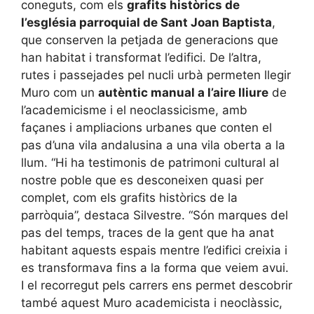
coneguts, com els
grafits històrics de
l’església parroquial de Sant Joan Baptista
,
que conserven la petjada de generacions que
han habitat i transformat l’edifici. De l’altra,
rutes i passejades pel nucli urbà permeten llegir
Muro com un
autèntic manual a l’aire lliure
de
l’academicisme i el neoclassicisme, amb
façanes i ampliacions urbanes que conten el
pas d’una vila andalusina a una vila oberta a la
llum. “Hi ha testimonis de patrimoni cultural al
nostre poble que es desconeixen quasi per
complet, com els grafits històrics de la
parròquia”, destaca Silvestre. “Són marques del
pas del temps, traces de la gent que ha anat
habitant aquests espais mentre l’edifici creixia i
es transformava fins a la forma que veiem avui.
I el recorregut pels carrers ens permet descobrir
també aquest Muro academicista i neoclàssic,