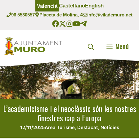
Vés
Castellano
English
Valencià
al
96 5530557
Placeta de Molina, 4
info@vilademuro.net
contingut
Menú
L’academicisme i el neoclàssic són les nostres
finestres cap a Europa
12/11/2025
Area Turisme
,
Destacat
,
Notícies