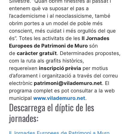
Silvestre. “Quan obrim finestres al passat i
entenem què va suposar el pas a
l’academicisme i al neoclassicisme, també
obrim portes a un model de poble més
conscient, més cuidat i més orgullós del que
és”. Totes les activitats de les
II Jornades
Europees de Patrimoni de Muro
són
de
caràcter gratuït
. Determinades propostes,
com la ruta als grafits històrics,
requereixen
inscripció prèvia
per motius
d’aforament i organització a través del correu
electrònic
patrimoni@vilademuro.net
. El
programa complet es pot consultar a la web
municipal
www.vilademuro.net
.
Descarrega el díptic de les
jornades:
II Jornades Europees de Patrimoni a Muro