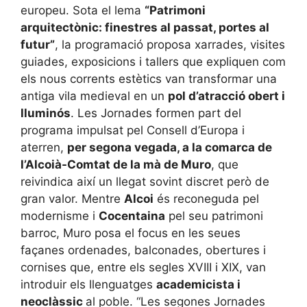
europeu. Sota el lema
“Patrimoni
arquitectònic: finestres al passat, portes al
futur”
, la programació proposa xarrades, visites
guiades, exposicions i tallers que expliquen com
els nous corrents estètics van transformar una
antiga vila medieval en un
pol d’atracció obert i
lluminós
. Les Jornades formen part del
programa impulsat pel Consell d’Europa i
aterren,
per segona vegada, a la comarca de
l’Alcoià-Comtat de la mà de Muro
, que
reivindica així un llegat sovint discret però de
gran valor. Mentre
Alcoi
és reconeguda pel
modernisme i
Cocentaina
pel seu patrimoni
barroc, Muro posa el focus en les seues
façanes ordenades, balconades, obertures i
cornises que, entre els segles XVIII i XIX, van
introduir els llenguatges
academicista i
neoclàssic
al poble. “Les segones Jornades