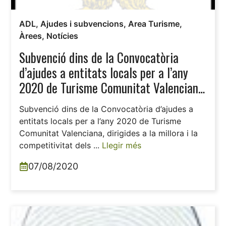
ADL
,
Ajudes i subvencions
,
Area Turisme
,
Àrees
,
Notícies
Subvenció dins de la Convocatòria
d’ajudes a entitats locals per a l’any
2020 de Turisme Comunitat Valenciana,
dirigides a la millora i la competitivitat
Subvenció dins de la Convocatòria d’ajudes a
dels recursos i destinacions turístiques
entitats locals per a l’any 2020 de Turisme
de la Comunitat Valenciana.
Comunitat Valenciana, dirigides a la millora i la
competitivitat dels ...
Llegir més
07/08/2020