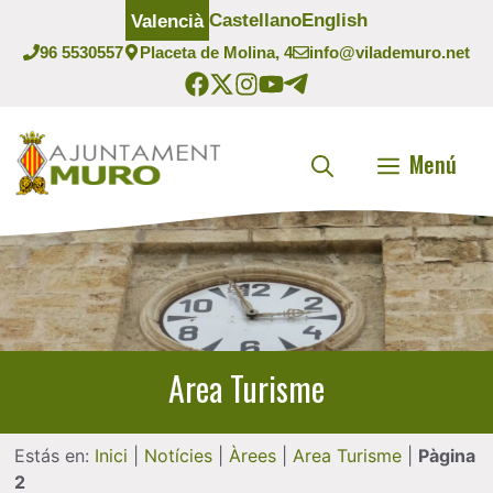
Vés
Castellano
English
Valencià
al
96 5530557
Placeta de Molina, 4
info@vilademuro.net
contingut
Menú
Area Turisme
Estás en:
Inici
|
Notícies
|
Àrees
|
Area Turisme
|
Pàgina
2