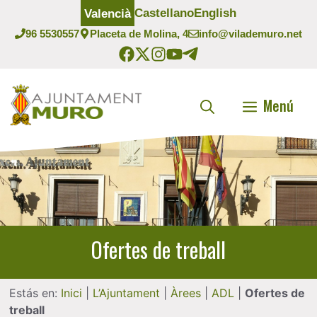
Vés
Castellano
English
Valencià
al
96 5530557
Placeta de Molina, 4
info@vilademuro.net
contingut
Menú
Ofertes de treball
Estás en:
Inici
|
L’Ajuntament
|
Àrees
|
ADL
|
Ofertes de
treball