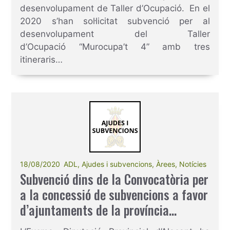
desenvolupament de Taller d’Ocupació. En el
2020 s’han sol·licitat subvenció per al
desenvolupament del Taller
d’Ocupació “Murocupa’t 4” amb tres
itineraris…
18/08/2020
ADL
,
Ajudes i subvencions
,
Àrees
,
Notícies
Subvenció dins de la Convocatòria per
a la concessió de subvencions a favor
d’ajuntaments de la província
d’Alacant per a la conservació i