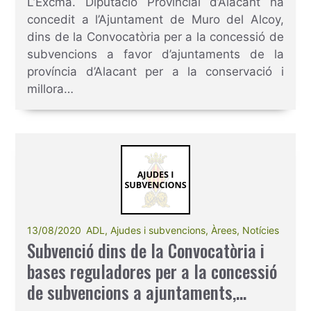
L’Excma. Diputació Provincial d’Alacant ha
millora dels paratges naturals
concedit a l’Ajuntament de Muro del Alcoy,
municipals en municipis de la
dins de la Convocatòria per a la concessió de
província d’Alacant, anualitat 2020.
subvencions a favor d’ajuntaments de la
província d’Alacant per a la conservació i
millora…
13/08/2020
ADL
,
Ajudes i subvencions
,
Àrees
,
Notícies
Subvenció dins de la Convocatòria i
bases reguladores per a la concessió
de subvencions a ajuntaments,