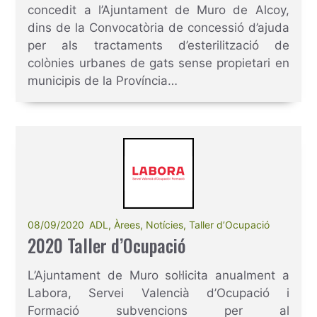
propietari en municipis de la
concedit a l’Ajuntament de Muro de Alcoy,
Província d’Alacant, anualitat 2020.
dins de la Convocatòria de concessió d’ajuda
per als tractaments d’esterilització de
colònies urbanes de gats sense propietari en
municipis de la Província…
08/09/2020
ADL
,
Àrees
,
Notícies
,
Taller d’Ocupació
2020 Taller d’Ocupació
L’Ajuntament de Muro sol·licita anualment a
Labora, Servei Valencià d’Ocupació i
Formació subvencions per al