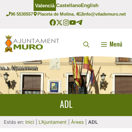
Vés
Castellano
English
Valencià
al
96 5530557
Placeta de Molina, 4
info@vilademuro.net
contingut
Menú
ADL
Estás en:
Inici
|
L’Ajuntament
|
Àrees
|
ADL