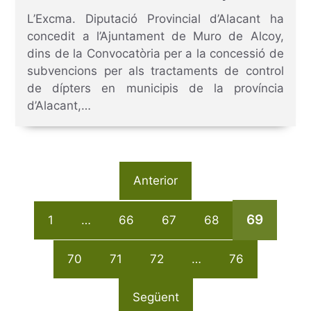
municipis de la província d’Alacant,
L’Excma. Diputació Provincial d’Alacant ha
anualitat 2020
concedit a l’Ajuntament de Muro de Alcoy,
dins de la Convocatòria per a la concessió de
subvencions per als tractaments de control
de dípters en municipis de la província
d’Alacant,…
Anterior
69
1
…
66
67
68
70
71
72
…
76
Següent