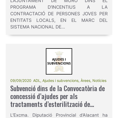
L’AJUNTAMENT DE MURO DINS EL
PROGRAMA D’INCENTIUS A LA
CONTRACTACIÓ DE PERSONES JOVES PER
ENTITATS LOCALS, EN EL MARC DEL
SISTEMA NACIONAL DE…
09/09/2020
ADL
,
Ajudes i subvencions
,
Àrees
,
Notícies
Subvenció dins de la Convocatòria de
concessió d’ajudes per als
tractaments d’esterilització de
colònies urbanes de gats sense
L’Excma. Diputació Provincial d’Alacant ha