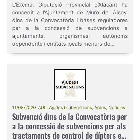
organismes autònoms dependents i
L’Excma. Diputació Provincial d’Alacant ha
entitats locals menors de la
concedit a l’Ajuntament de Muro del Alcoy,
província d’Alacant per a per a la
dins de la Convocatòria i bases reguladores
realització d’actuacions compreses
per a la concessió de subvencions a
dins de l’àmbit d’actuació de l’àrea
ajuntaments, organismes autònoms
dependents i entitats locals menors de…
de desenvolupament econòmic i
sectors productius de la Excma.
Diputació Provincial d’Alacant,
anualitat 2020.
11/08/2020
ADL
,
Ajudes i subvencions
,
Àrees
,
Notícies
Subvenció dins de la Convocatòria per
a la concessió de subvencions per als
tractaments de control de dípters en