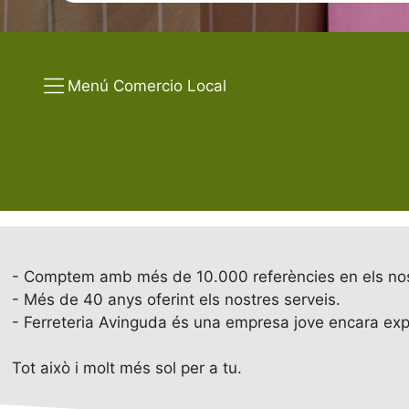
Menú Comercio Local
Tots
Alimentació
Drogueria-Perfumeria
Joieria-rellotgeria
Moda i complements
Oc
- Comptem amb més de 10.000 referències en els nos
- Més de 40 anys oferint els nostres serveis.
- Ferreteria Avinguda és una empresa jove encara expe
Tot això i molt més sol per a tu.