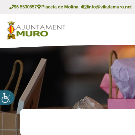
Vés
96 5530557
Placeta de Molina, 4
info@vilademuro.net
al
contingut