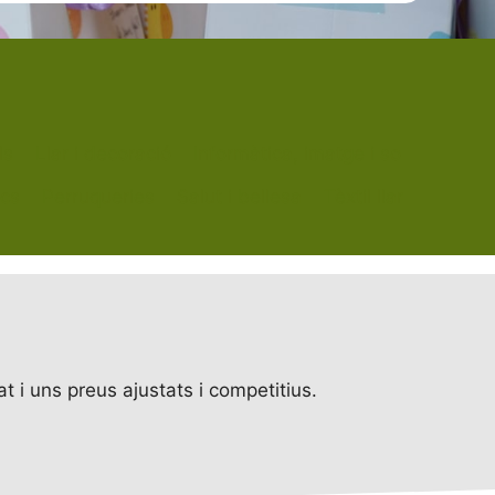
ls
Llar i decoració
Informàtica, imatge i so
scs
Perruqueries
Salut i bellesa
Tèxtil llar
 i uns preus ajustats i competitius.