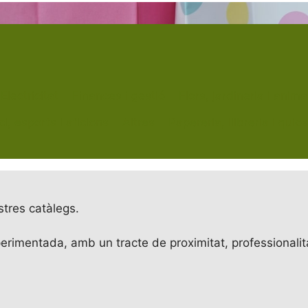
Electricitat
Finances i gestió
Flors, jardineria i anima
i, esports i aficions
Altres
Papereria, llibreria i quio
tres catàlegs.
rimentada, amb un tracte de proximitat, professionalitat