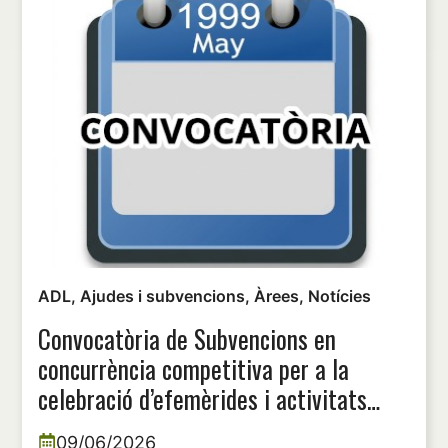
ADL
,
Ajudes i subvencions
,
Àrees
,
Notícies
Convocatòria de Subvencions en
concurrència competitiva per a la
celebració d’efemèrides i activitats
d’interès especial, anualitat 2026.
09/06/2026