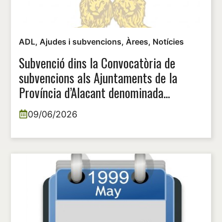
ADL
,
Ajudes i subvencions
,
Àrees
,
Notícies
Subvenció dins la Convocatòria de
subvencions als Ajuntaments de la
Província d’Alacant denominada
Campanya de difusió de Música i
09/06/2026
Teatre, anualitat 2026.