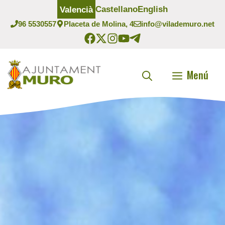
Vés
Castellano
English
Valencià
al
96 5530557
Placeta de Molina, 4
info@vilademuro.net
contingut
Menú