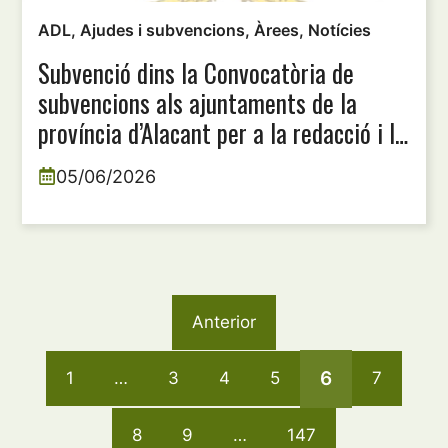
ADL
,
Ajudes i subvencions
,
Àrees
,
Notícies
Subvenció dins la Convocatòria de
subvencions als ajuntaments de la
província d’Alacant per a la redacció i la
presentació de projectes europeus,
05/06/2026
anualitat 2026
Anterior
6
1
…
3
4
5
7
8
9
…
147