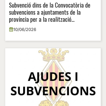
Subvenció dins de la Convocatòria de
subvencions a ajuntaments de la
província per a la realització
d’activitats culturals, musicals i
10/06/2026
escèniques, anualitat 2026.