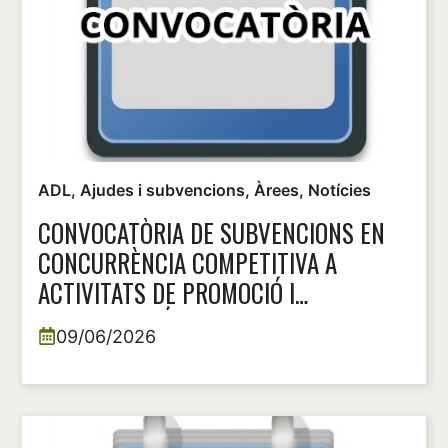
ADL
,
Ajudes i subvencions
,
Àrees
,
Notícies
CONVOCATÒRIA DE SUBVENCIONS EN
CONCURRÈNCIA COMPETITIVA A
ACTIVITATS DE PROMOCIÓ I
DINAMITZACIÓ DEL SECTOR COMERCIAL
09/06/2026
EN EL MUNICIPI DE MURO DE ALCOY,
ANUALITAT 2026.