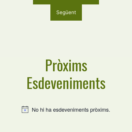
Següent
Pròxims
Esdeveniments
No hi ha esdeveniments pròxims.
A
v
í